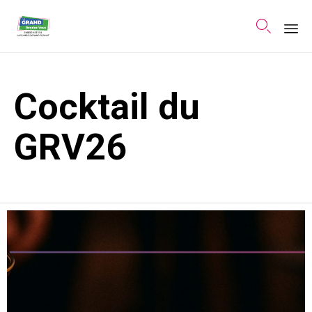

Sk
to
Cocktail du
co
GRV26