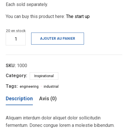
Each sold separately.
You can buy this product here:
The start up
20 en stock
quantité
AJOUTER AU PANIER
de
J
Curve
SKU:
1000
Category:
Inspirational
Tags:
engineering
industrial
Description
Avis (0)
Aliquam interdum dolor aliquet dolor sollicitudin
fermentum. Donec congue lorem a molestie bibendum.