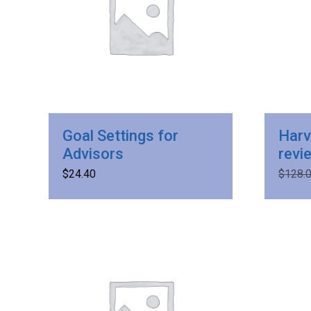
Goal Settings for
Harv
Advisors
revi
$
24.40
$
128.