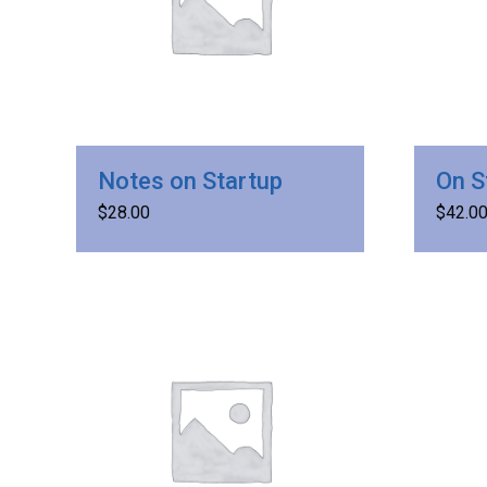
Notes on Startup
On S
$
28.00
$
42.0