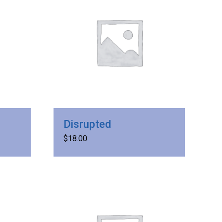
Disrupted
$
18.00