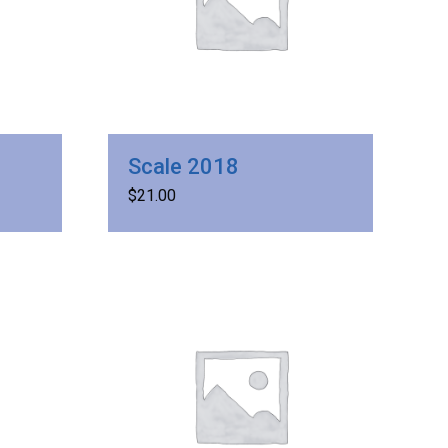
Scale 2018
$
21.00