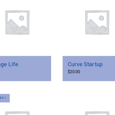
ge Life
Curve Startup
0
$
20.00
O !