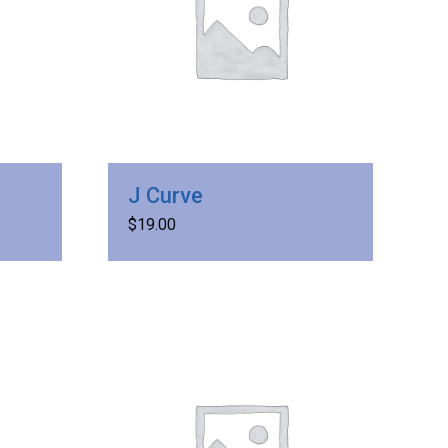
J Curve
$
19.00